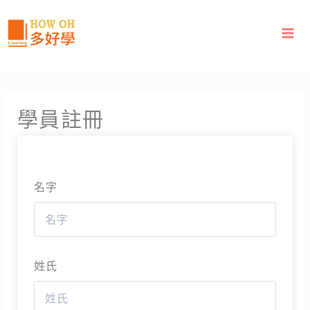
跳
至
主
要
內
容
學員註冊
名字
姓氏