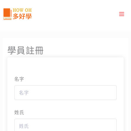
跳
至
主
要
內
容
學員註冊
名字
姓氏