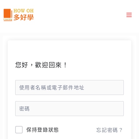
跳
至
主
要
內
容
您好，歡迎回來！
保持登錄狀態
忘記密碼？