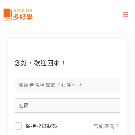
跳
至
主
要
內
容
您好，歡迎回來！
保持登錄狀態
忘記密碼？