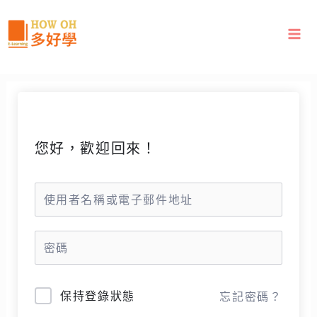
跳
至
主
要
內
容
您好，歡迎回來！
保持登錄狀態
忘記密碼？