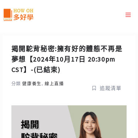
跳
至
主
要
內
容
揭開駝背秘密:擁有好的體態不再是
夢想【2024年10月17日 20:30pm
CST】-(已結束)
分類
健康養生
,
線上直播
追蹤清單