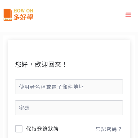
跳
至
主
要
內
容
您好，歡迎回來！
保持登錄狀態
忘記密碼？