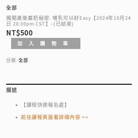
年
全部
10
月
揭開產後塞奶秘密: 哺乳可以好Easy【2024年10月24
日 20:30pm CST】-(已結束)
24
NT$
500
日
20:30pm
加入購物車
CST】-
(已
分類:
全部
結
束)
數
量
描述
【課程快速報名處】
前往課程頁面看詳細內容 >>