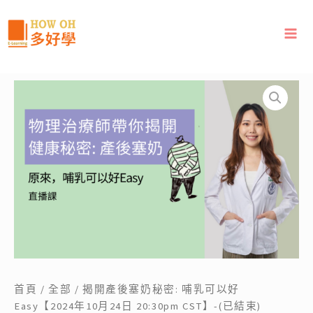
跳
至
主
要
內
揭
容
開
產
後
塞
奶
秘
密:
哺
乳
可
以
好
首頁
/
全部
/ 揭開產後塞奶秘密: 哺乳可以好
Easy【2024
Easy【2024年10月24日 20:30pm CST】-(已結束)