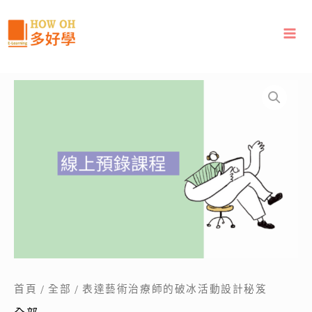
跳
至
主
要
內
表
容
達
藝
術
治
療
師
的
破
冰
活
動
設
首頁
/
全部
/ 表達藝術治療師的破冰活動設計秘笈
計