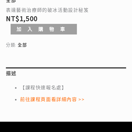
全部
秘
笈
表達藝術治療師的破冰活動設計秘笈
數
NT$
1,500
量
加入購物車
分類:
全部
描述
【課程快速報名處】
前往課程頁面看詳細內容
>>