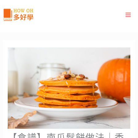
跳
至
主
要
內
容
【食譜】南瓜鬆餅做法｜香