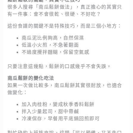
很多人搜尋「南瓜鬆餅做法」，真正擔心的其實只
有一件事：會不會很乾、很硬、不好吃？
這份食譜的關鍵不是特殊技巧，而是三個小地方：
南瓜泥比例夠高，自然保濕
低溫小火煎，不急著翻面
不過度攪拌麵糊，保留空氣感
只要注意這幾點，鬆餅的口感幾乎不會失誤。
南瓜鬆餅的變化吃法
如果一次做比較多，南瓜鬆餅其實很耐放，也適合
做變化：
加入肉桂粉，變成秋季香料鬆餅
拌入少量起司，甜中帶鹹
冷凍保存，早餐用平底鍋回煎即可
對忙碌的上班族來說，這類「可以預備、又不失口