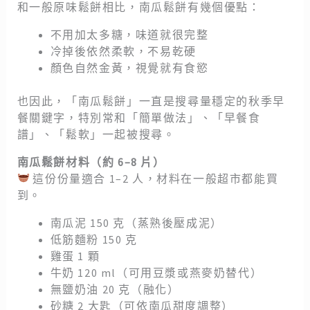
和一般原味鬆餅相比，南瓜鬆餅有幾個優點：
不用加太多糖，味道就很完整
冷掉後依然柔軟，不易乾硬
顏色自然金黃，視覺就有食慾
也因此，「南瓜鬆餅」一直是搜尋量穩定的秋季早
餐關鍵字，特別常和「簡單做法」、「早餐食
譜」、「鬆軟」一起被搜尋。
南瓜鬆餅材料（約 6–8 片）
這份份量適合 1–2 人，材料在一般超市都能買
到。
南瓜泥 150 克（蒸熟後壓成泥）
低筋麵粉 150 克
雞蛋 1 顆
牛奶 120 ml（可用豆漿或燕麥奶替代）
無鹽奶油 20 克（融化）
砂糖 2 大匙（可依南瓜甜度調整）