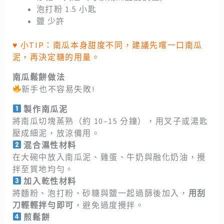
泡打粉 1.5 小匙
鹽 少許
♥
小TIP：南瓜本身甜度不同，建議先嚐一口南瓜
泥，再決定糖的用量。
南瓜鬆餅做法
新手也不容易失敗!
製作南瓜泥
將南瓜切塊蒸熟（約 10–15 分鐘），用叉子或湯匙
壓成細泥，放涼備用。
混合濕性材料
在大碗中放入南瓜泥、雞蛋、牛奶與融化奶油，攪
拌至質地均勻。
加入乾性材料
將麵粉、泡打粉、砂糖與鹽一起過篩後加入，
用刮
刀輕輕拌勻即可
，避免過度攪拌。
煎鬆餅