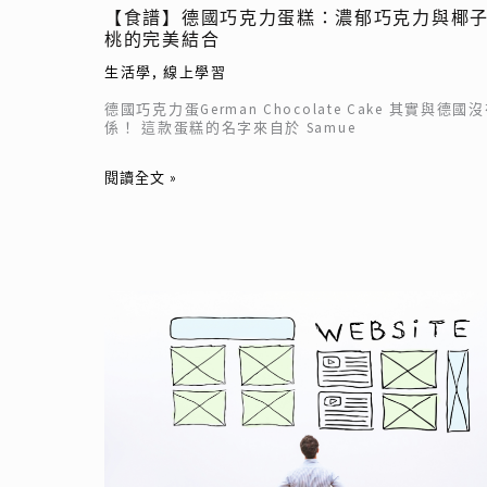
【食譜】德國巧克力蛋糕：濃郁巧克力與椰
力
桃的完美結合
與
生活學
,
線上學習
椰
子
德國巧克力蛋German Chocolate Cake 其實與德國
核
係！ 這款蛋糕的名字來自於 Samue
桃
閱讀全文 »
的
完
美
結
合
16
個
程
式
軟
體，
讓
你