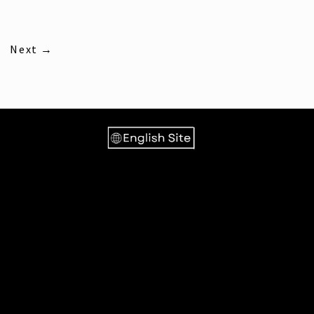
Next
→