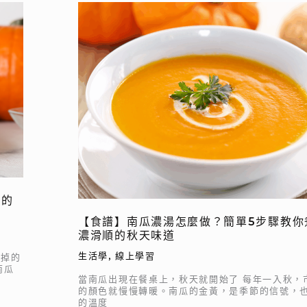
【食
譜】
南
瓜
濃
湯
怎
麼
做？
簡
單
5
密的
步
【食譜】南瓜濃湯怎麼做？簡單5步驟教你
驟
濃滑順的秋天味道
教
你
生活學
,
線上學習
冷掉的
南瓜
煮
當南瓜出現在餐桌上，秋天就開始了 每年一入秋，
出
的顏色就慢慢轉暖。南瓜的金黃，是季節的信號，
的溫度
香