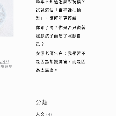
過年不知道怎麼說祝福？
試試這個「吉祥話抽抽
樂」，讓拜年更輕鬆
你累了嗎？你是否只顧著
照顧孩子而忘了照顧自
己？
安潔老師告白：我學習不
是因為想變厲害，而是因
走進法
們安靜地
為太焦慮。
分類
人文
(4)