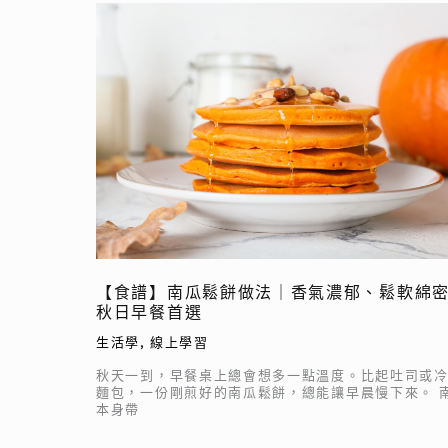
【食
點
譜】
南
瓜
鬆
餅
做
法
｜
香
氣
濃
【食譜】南瓜鬆餅做法｜香氣濃郁、鬆軟綿
郁、
秋日早餐首選
鬆
生活學
,
線上學習
軟
綿
秋天一到，早餐桌上總會想多一點溫度。比起吐司或
麵包，一份剛煎好的南瓜鬆餅，總能讓早晨慢下來。 
密
本身帶
的
秋