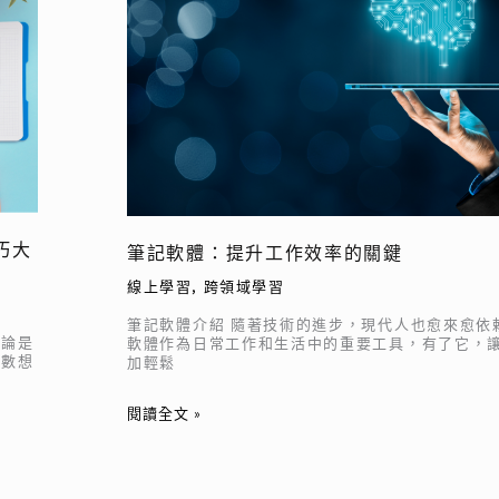
體：
提
升
工
作
效
率
的
關
巧大
筆記軟體：提升工作效率的關鍵
鍵
線上學習
,
跨領域學習
筆記軟體介紹 隨著技術的進步，現代人也愈來愈依
無論是
軟體作為日常工作和生活中的重要工具，有了它，
無數想
加輕鬆
閱讀全文 »