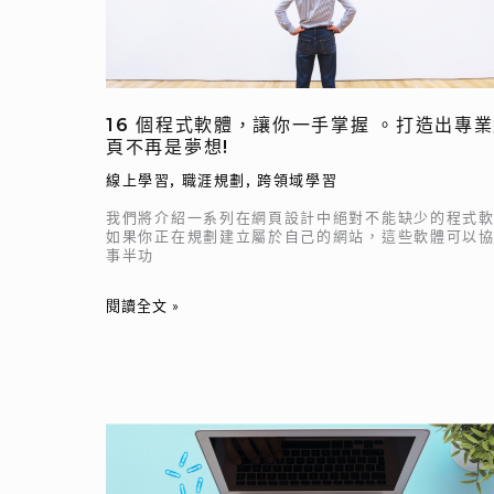
一
手
掌
握
16 個程式軟體，讓你一手掌握 。打造出專
。
頁不再是夢想!
打
線上學習
,
職涯規劃
,
跨領域學習
造
出
我們將介紹一系列在網頁設計中絕對不能缺少的程式
如果你正在規劃建立屬於自己的網站，這些軟體可以
專
事半功
業
網
閱讀全文 »
頁
不
再
是
夢
專
想!
注
力