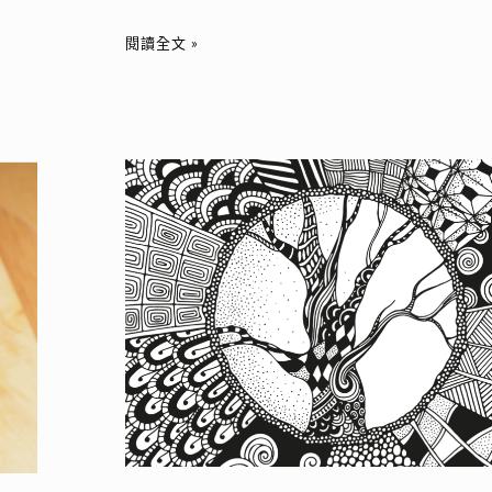
濃
閱讀全文 »
滑
順
的
秋
天
禪
味
繞
道
畫：
放
鬆
心
靈
的
藝
術