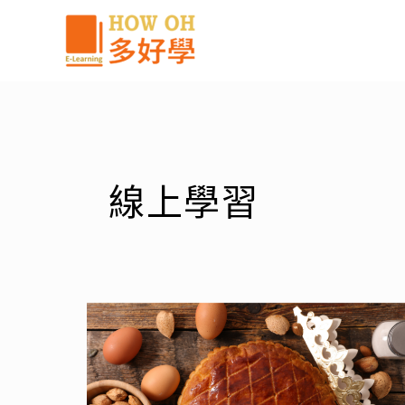
跳
至
主
要
內
容
線上學習
【食
譜】
法
國
傳