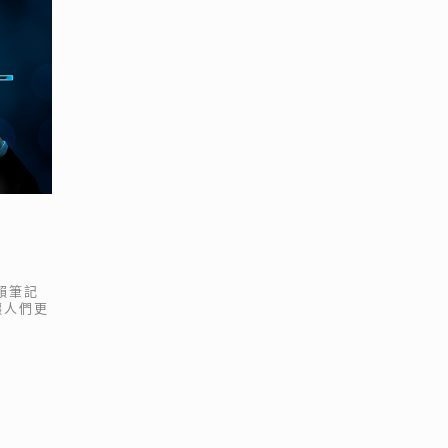
賴筆記
讓人們更