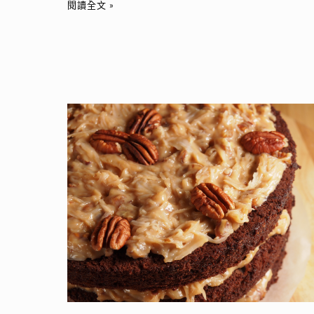
閱讀全文 »
日
早
餐
首
選
【食
譜】
德
國
巧
克
力
蛋
糕：
濃
郁
巧
克