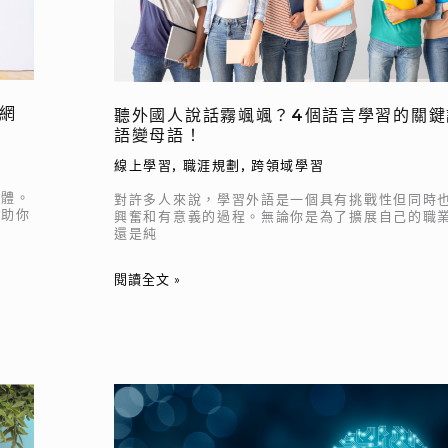
颯？
4
個
語
業網
聽外國人說話霧颯颯？4個語言學習的關鍵
言
語變母語！
學
線上學習
,
職涯規劃
,
跨領域學習
習
的
軟體。
對許多人來說，學習外語是一個具有挑戰性但同時
協助你
關
興奮和有意義的過程。無論你是為了擴展自己的職
還是純
鍵
讓
閱讀全文 »
你
外
語
變
母
筆
語！
記
軟