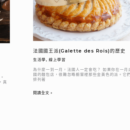
(Galette
des
Rois)
的
歷
史
法國國王派(Galette des Rois)的歷史
生活學
,
線上學習
為什麼一到一月，法國人一定會吃？ 如果你在一月
國的麵包店，很難忽略櫥窗裡那些金黃色的派。它
然。
排列著
，真
閱讀全文 »