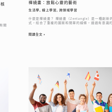
禪繞畫：放鬆心靈的藝術
子核
生活學
,
線上學習
,
跨領域學習
什麼是禪繞畫？ 禪繞畫（Zentangle）是一種創
式，結合了重複的圖案和簡單的線條，通過有意識
沒有關
閱讀全文 »
聽
外
國
人
說
話
霧
颯