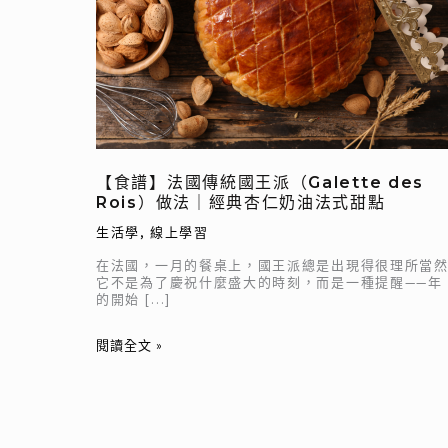
統
國
王
派
（Galette
des
Rois）
【食譜】法國傳統國王派（Galette des
做
Rois）做法｜經典杏仁奶油法式甜點
法
｜
生活學
,
線上學習
經
在法國，一月的餐桌上，國王派總是出現得很理所當
典
它不是為了慶祝什麼盛大的時刻，而是一種提醒——年
的開始 […]
杏
仁
閱讀全文 »
奶
油
法
式
甜