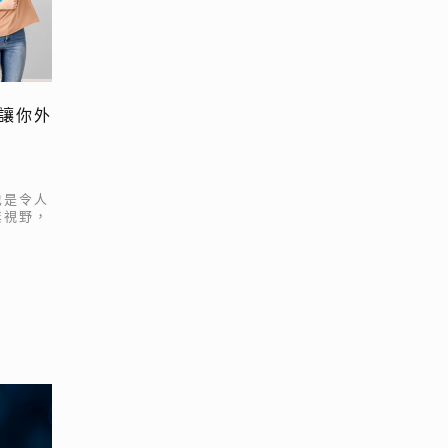
讓你外
也是令人
業視野，