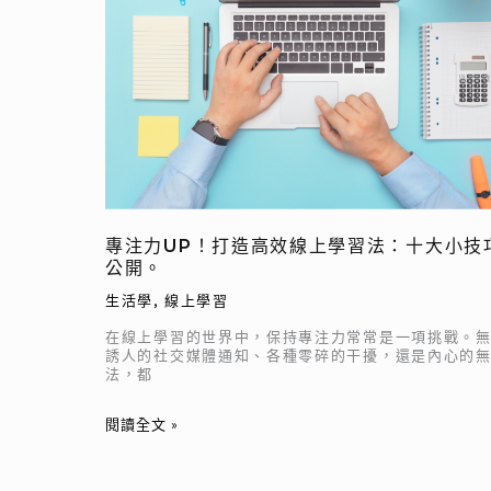
UP！
打
造
高
效
線
上
學
習
專注力UP！打造高效線上學習法：十大小技
法：
公開。
十
生活學
,
線上學習
大
小
在線上學習的世界中，保持專注力常常是一項挑戰。
誘人的社交媒體通知、各種零碎的干擾，還是內心的
技
法，都
巧
大
閱讀全文 »
公
開。