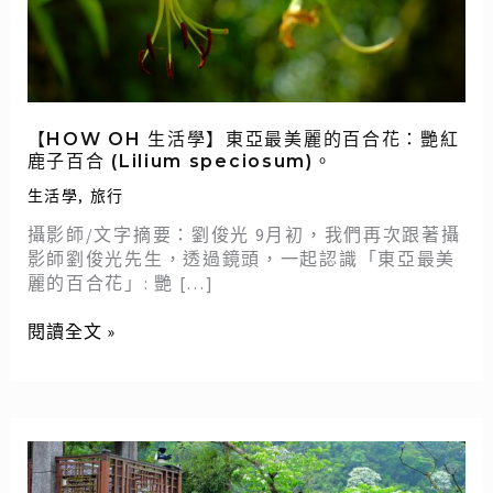
最
美
麗
的
百
合
【HOW OH 生活學】東亞最美麗的百合花：艷紅
鹿子百合 (Lilium speciosum)。
花：
艷
生活學
,
旅行
紅
攝影師/文字摘要：劉俊光 9月初，我們再次跟著攝
鹿
影師劉俊光先生，透過鏡頭，一起認識「東亞最美
子
麗的百合花」: 艷 […]
百
合
閱讀全文 »
(Lilium
speciosum)。
【HOW
OH