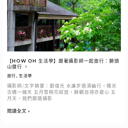
生
活
學】
跟
著
攝
影
師
一
【HOW OH 生活學】跟著攝影師一起旅行：獅頭
起
山健行 。
旅
旅行
,
生活學
行：
攝影師/文字摘要：劉俊光 水濂步道清幽行，糯米
獅
古橋一線天 五月雪桐花綻放，靜觀自得亦歇心 五
頭
月天，我們跟隨攝影
山
健
閱讀全文 »
行
。