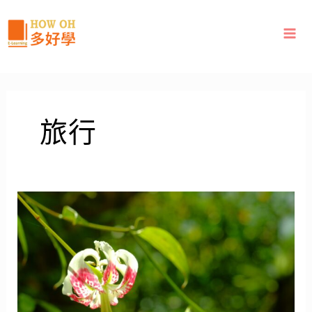
跳
至
主
要
內
容
旅行
【HOW
OH
生
活
學】
東
亞