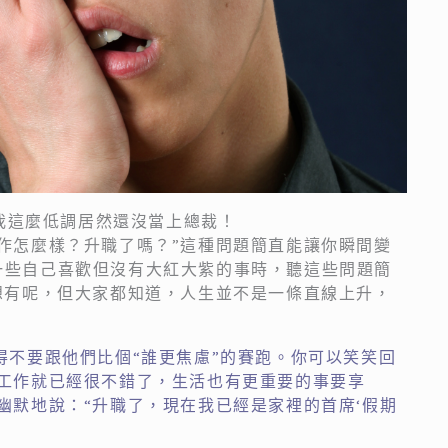
！我這麼低調居然還沒當上總裁！
作怎麼樣？升職了嗎？”這種問題簡直能讓你瞬間變
一些自己喜歡但沒有大紅大紫的事時，聽這些問題簡
想有呢，但大家都知道，人生並不是一條直線上升，
得不要跟他們比個“誰更焦慮”的賽跑。你可以笑笑回
的工作就已經很不錯了，生活也有更重要的事要享
幽默地說：“升職了，現在我已經是家裡的首席‘假期