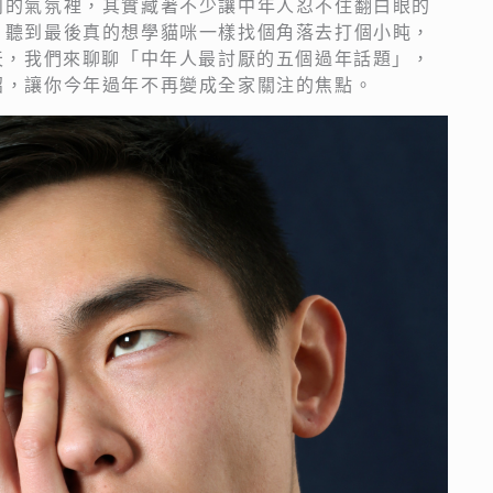
鬧的氣氛裡，其實藏著不少讓中年人忍不住翻白眼的
，聽到最後真的想學貓咪一樣找個角落去打個小盹，
天，我們來聊聊「中年人最討厭的五個過年話題」，
招，讓你今年過年不再變成全家關注的焦點。