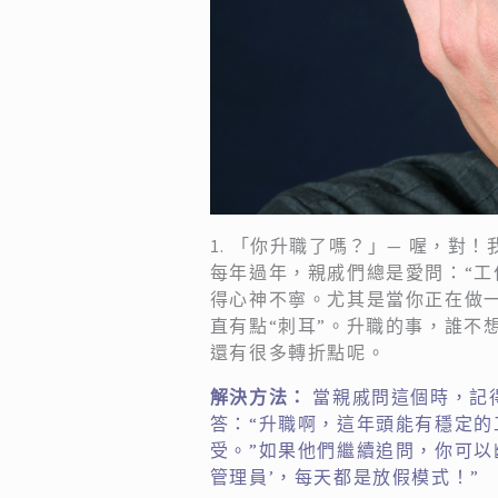
1. 「你升職了嗎？」— 喔，對
每年過年，親戚們總是愛問：“工
得心神不寧。尤其是當你正在做
直有點“刺耳”。升職的事，誰不
還有很多轉折點呢。
解決方法：
當親戚問這個時，記
答：“升職啊，這年頭能有穩定
受。”如果他們繼續追問，你可以
管理員’，每天都是放假模式！”