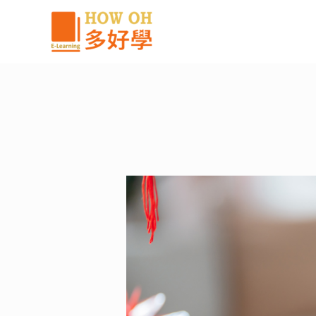
跳
至
主
要
內
容